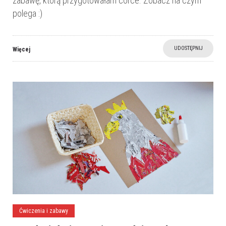
zabawę, którą przygotowałam córce. Zobacz na czym
polega :)
UDOSTĘPNIJ
Więcej
Ćwiczenia i zabawy