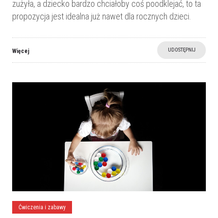
zużyła, a dziecko bardzo chciałoby coś poodklejać, to ta
propozycja jest idealna już nawet dla rocznych dzieci.
UDOSTĘPNIJ
Więcej
Ćwiczenia i zabawy