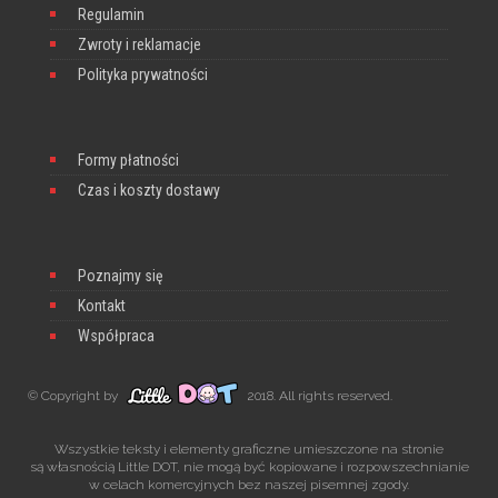
Regulamin
Zwroty i reklamacje
Polityka prywatności
Formy płatności
Czas i koszty dostawy
Poznajmy się
Kontakt
Współpraca
© Copyright by
2018. All rights reserved.
Wszystkie teksty i elementy graficzne umieszczone na stronie
są własnością Little DOT, nie mogą być kopiowane i rozpowszechnianie
w celach komercyjnych bez naszej pisemnej zgody.