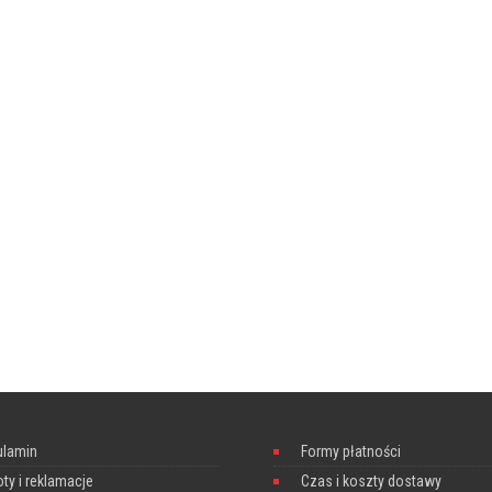
ulamin
Formy płatności
ty i reklamacje
Czas i koszty dostawy