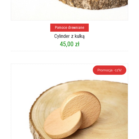
Dowiedz się więcej
Pomoce drewniane
Cylinder z kulką
45,00
zł
Promocja -11%!