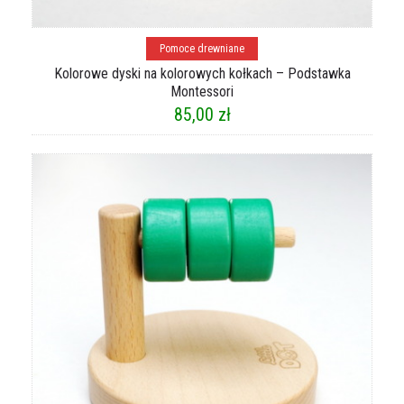
Dodaj do koszyka
Pomoce drewniane
Kolorowe dyski na kolorowych kołkach – Podstawka
Montessori
85,00
zł