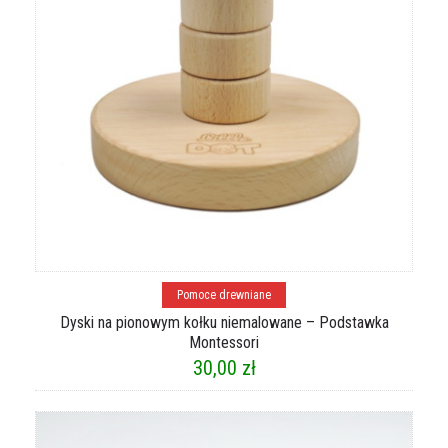
Dodaj do koszyka
Pomoce drewniane
Dyski na pionowym kołku niemalowane – Podstawka
Montessori
30,00
zł