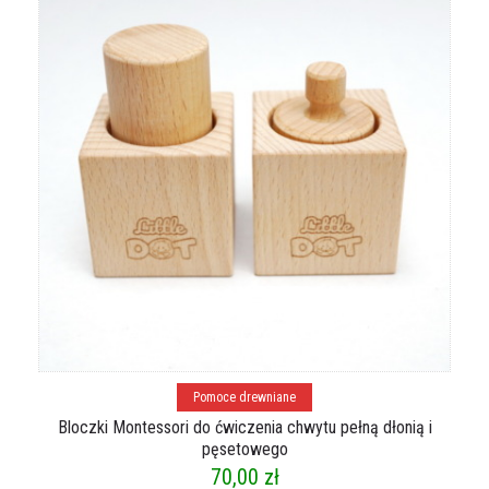
Dodaj do koszyka
Pomoce drewniane
Bloczki Montessori do ćwiczenia chwytu pełną dłonią i
pęsetowego
70,00
zł