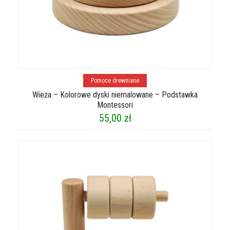
Dodaj do koszyka
Pomoce drewniane
Wieża – Kolorowe dyski niemalowane – Podstawka
Montessori
55,00
zł