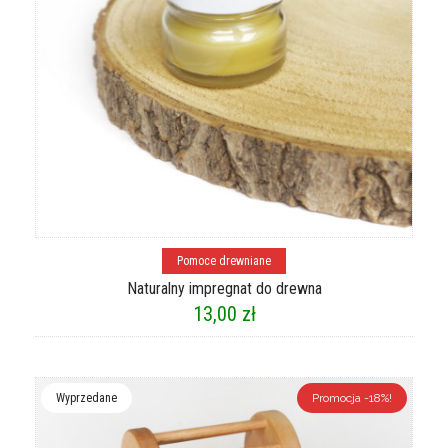
Dodaj do koszyka
Pomoce drewniane
Naturalny impregnat do drewna
13,00
zł
Wyprzedane
Promocja -18%!