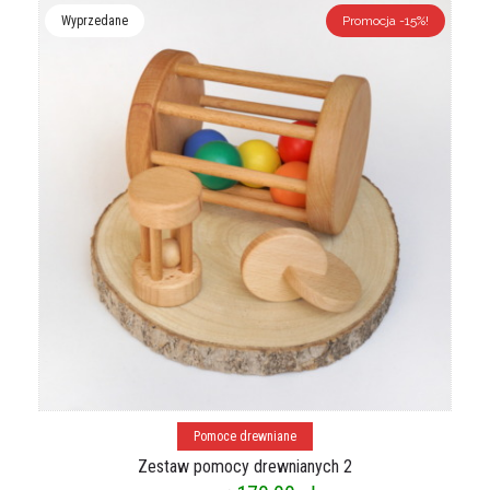
Wyprzedane
Promocja -15%!
Dowiedz się więcej
Pomoce drewniane
Zestaw pomocy drewnianych 2