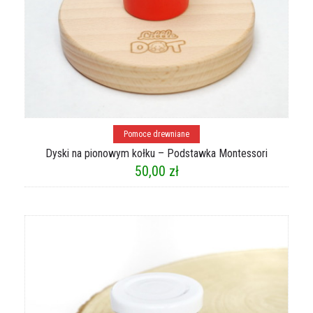
Dodaj do koszyka
Pomoce drewniane
Dyski na pionowym kołku – Podstawka Montessori
50,00
zł