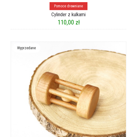
Dodaj do koszyka
Pomoce drewniane
Cylinder z kulkami
110,00
zł
Wyprzedane