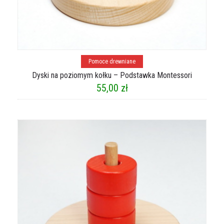
Dodaj do koszyka
Pomoce drewniane
Dyski na poziomym kołku – Podstawka Montessori
55,00
zł