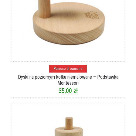
Dodaj do koszyka
Pomoce drewniane
Dyski na poziomym kołku niemalowane – Podstawka
Montessori
35,00
zł